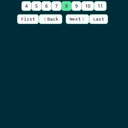
4
5
6
7
8
9
10
11
First
Back
Next
Last