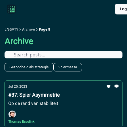
Product
Over ons
Longevity introductie
UPGRADE
Log
Reviews
LNGVTY
Archive
Page 8
Archive
Gezondheid als strategie
Spiermassa
Jul 25, 2023
#37: Spier Asymmetrie
Op de rand van stabiliteit
Thomas Esselink