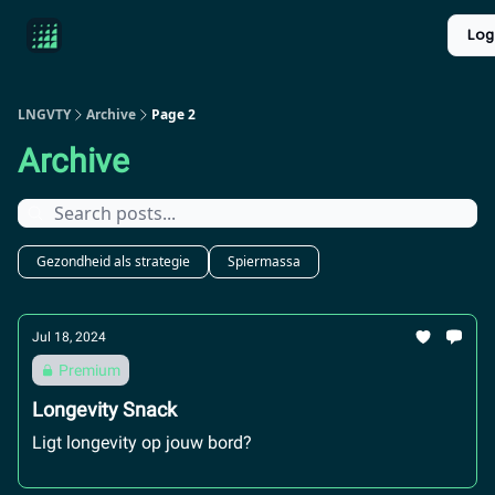
Product
Over ons
Longevity introductie
UPGRADE
Log
Reviews
LNGVTY
Archive
Page 2
Archive
Gezondheid als strategie
Spiermassa
Jul 18, 2024
Premium
Longevity Snack
Ligt longevity op jouw bord?