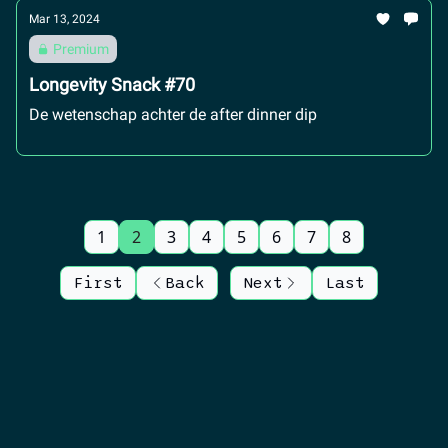
Mar 13, 2024
Premium
Longevity Snack #70
De wetenschap achter de after dinner dip
1
2
3
4
5
6
7
8
First
Back
Next
Last