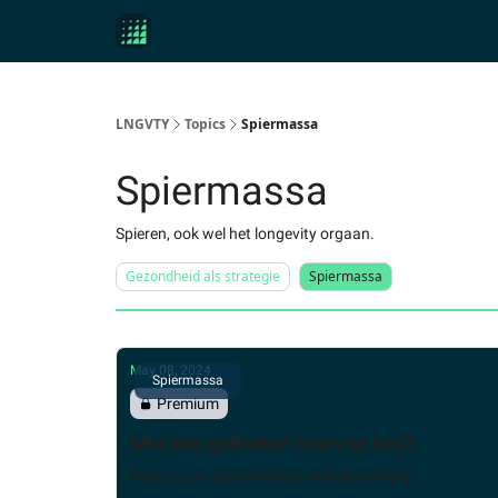
Over ons
LNGVTY
Topics
Spiermassa
Spiermassa
Spieren, ook wel het longevity orgaan.
Gezondheid als strategie
Spiermassa
May 08, 2024
Spiermassa
Premium
Met een gebroken been op bed?
Rem jouw spierverlies met deze tips!