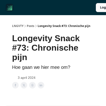
Product
Over ons
Longevity introductie
UPGRADE
Log
Reviews
LNGVTY
Posts
Longevity Snack #73: Chronische pijn
Longevity Snack
#73: Chronische
pijn
Hoe gaan we hier mee om?
3 april 2024