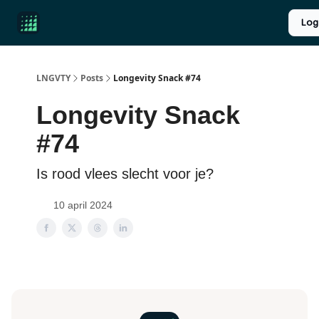
Product
Over ons
Longevity introductie
UPGRADE
Log
Reviews
LNGVTY
Posts
Longevity Snack #74
Longevity Snack
#74
Is rood vlees slecht voor je?
10 april 2024