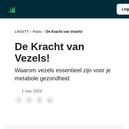
Product
Over ons
Longevity introductie
UPGRADE
Log
Reviews
LNGVTY
Posts
De Kracht van Vezels!
De Kracht van
Vezels!
Waarom vezels essentieel zijn voor je
metabole gezondheid
1 mei 2024