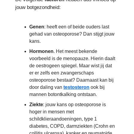
jouw botgezondheid:
Genen
: heeft een of beide ouders last
gehad van osteoporose? Dan stijgt jouw
kans.
Hormonen
. Het meest bekende
voorbeeld is de menopauze. Hierin daalt
de oestrogeen spiegel. Maar wist jij dat
er er zelfs een zwangerschaps
osteoporose bestaat? Daarnaast kan bij
door daling van
testosteron
ook bij
mannen botontkalking ontstaan.
Ziekte
: jouw kans op osteoporose is
hoger in mensen met
schildklieraandoeningen, type 1
diabetes, COPD, darmziekten (Crohn en
collitis ulcerosa), kanker en reumatoïde