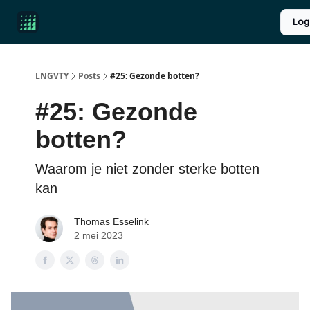
Product
Over ons
Longevity introductie
UPGRADE
Log
Reviews
LNGVTY
Posts
#25: Gezonde botten?
#25: Gezonde
botten?
Waarom je niet zonder sterke botten
kan
Thomas Esselink
2 mei 2023