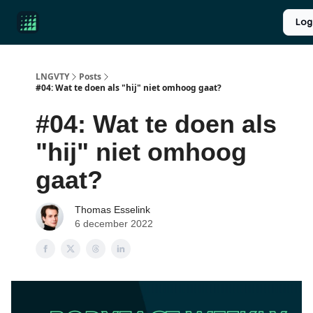
Product
Over ons
Longevity introductie
UPGRADE
Log
Reviews
LNGVTY
Posts
#04: Wat te doen als "hij" niet omhoog gaat?
#04: Wat te doen als
"hij" niet omhoog
gaat?
Thomas Esselink
6 december 2022