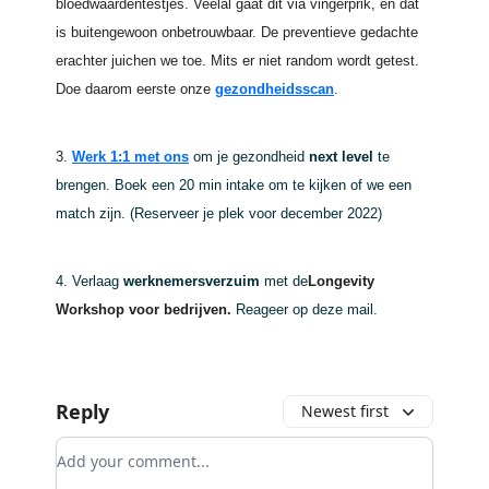
bloedwaardentestjes. Veelal gaat dit via vingerprik, en dat
is buitengewoon onbetrouwbaar. De preventieve gedachte
erachter juichen we toe. Mits er niet random wordt getest.
Doe daarom eerste onze
gezondheidsscan
.
3.
Werk 1:1 met ons
om je gezondheid
next
level
te
brengen. Boek een 20 min intake om te kijken of we een
match zijn. (Reserveer je plek voor december 2022)
4. Verlaag
werknemersverzuim
met de
Longevity
Workshop voor bedrijven.
Reageer op deze mail.
Reply
Newest first
Add your comment