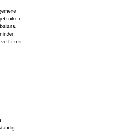
lgemene
gebruiken.
balans
.
minder
 verliezen.
n
standig