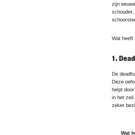
zijn eeuwe
schouder,
schoorste
Wat heeft h
1. Dea
De deadhan
Deze oefen
helpt doo
in het zei
zeker bezi
Wat h