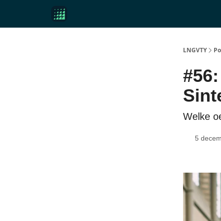
Over ons
LNGVTY
Po
#56:
Sint
Welke oe
5 decem