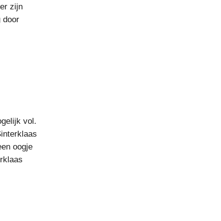
er zijn
g door
elijk vol.
Sinterklaas
een oogje
erklaas