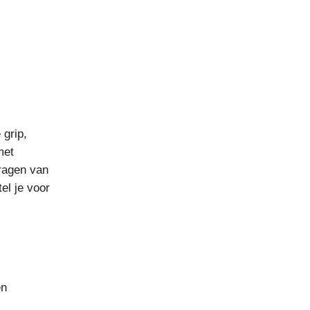
 grip,
met
dragen van
el je voor
en