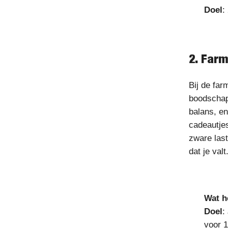
Doel
:
2. Farm
Bij de far
boodschapp
balans, e
cadeautjes
zware last
dat je valt.
Wat h
Doel
:
voor 