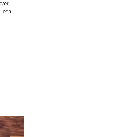
over
lleen