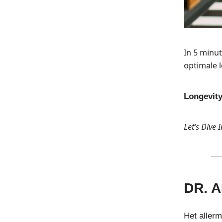
In 5 minut
optimale l
Longevit
Let’s Dive I
DR. 
Het aller