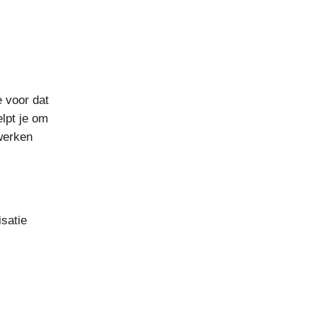
e voor dat
elpt je om
werken
satie