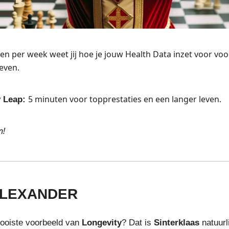
en per week weet jij hoe je jouw Health Data inzet voor voo
even.
5 minuten voor topprestaties en een langer leven.
y Leap:
n!
ALEXANDER
mooiste voorbeeld van
Longevity
? Dat is
Sinterklaas
natuurl