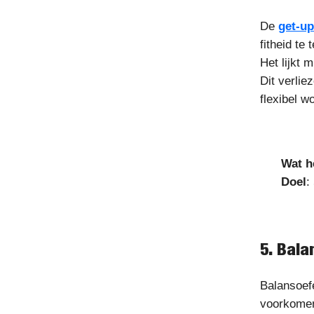
De
get-up
fitheid te
Het lijkt 
Dit verli
flexibel w
Wat h
Doel
:
5. Bala
Balansoef
voorkomen