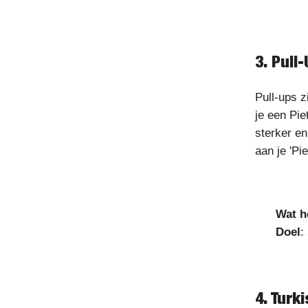
3. Pull
Pull-ups z
je een Pie
sterker e
aan je 'Pie
Wat h
Doel
:
4. Turk