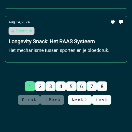
Aug 14, 2024
Premium
Longevity Snack: Het RAAS Systeem
Het mechanisme tussen sporten en je bloeddruk.
1
2
3
4
5
6
7
8
First
Back
Next
Last