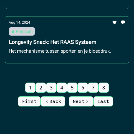
Aug 14, 2024
Premium
Longevity Snack: Het RAAS Systeem
Het mechanisme tussen sporten en je bloeddruk.
1
2
3
4
5
6
7
8
First
Back
Next
Last