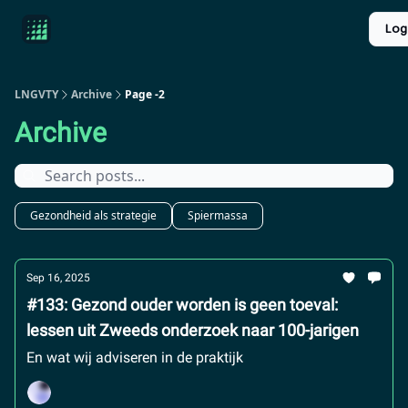
Product
Over ons
Longevity introductie
UPGRADE
Log
Reviews
LNGVTY
Archive
Page -2
Archive
Gezondheid als strategie
Spiermassa
Sep 16, 2025
#133: Gezond ouder worden is geen toeval:
lessen uit Zweeds onderzoek naar 100-jarigen
En wat wij adviseren in de praktijk