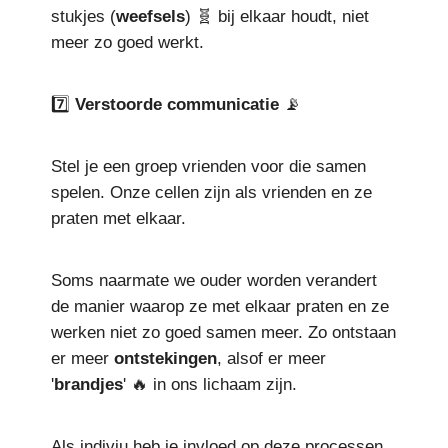
stukjes (
weefsels
) 🧬 bij elkaar houdt, niet
meer zo goed werkt.
7️⃣
Verstoorde communicatie
📡
Stel je een groep vrienden voor die samen
spelen. Onze cellen zijn als vrienden en ze
praten met elkaar.
Soms naarmate we ouder worden verandert
de manier waarop ze met elkaar praten en ze
werken niet zo goed samen meer. Zo ontstaan
er meer
ontstekingen
, alsof er meer
'
brandjes
' 🔥 in ons lichaam zijn.
Als indiviu heb je invloed op deze processen.