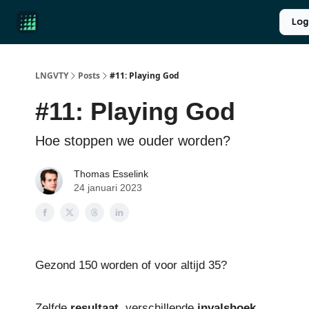
Product
Over ons
Longevity introductie
UPGRADE
Log
Reviews
LNGVTY
Posts
#11: Playing God
#11: Playing God
Hoe stoppen we ouder worden?
Thomas Esselink
24 januari 2023
Gezond 150 worden of voor altijd 35?
Zelfde
resultaat
, verschillende
invalshoek
.