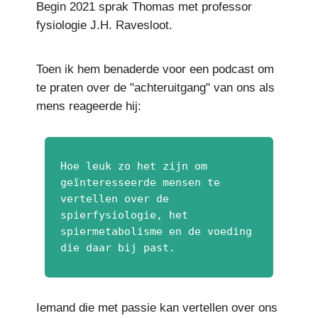
Begin 2021 sprak Thomas met professor
fysiologie J.H. Ravesloot.
Toen ik hem benaderde voor een podcast om
te praten over de "achteruitgang" van ons als
mens reageerde hij:
Hoe leuk zo het zijn om
geïnteresseerde mensen te
vertellen over de
spierfysiologie, het
spiermetabolisme en de voeding
die daar bij past.
Iemand die met passie kan vertellen over ons