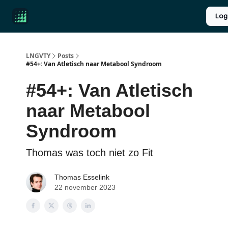
Product
Over ons
Longevity introductie
UPGRADE
Log
Reviews
LNGVTY
Posts
#54+: Van Atletisch naar Metabool Syndroom
#54+: Van Atletisch
naar Metabool
Syndroom
Thomas was toch niet zo Fit
Thomas Esselink
22 november 2023